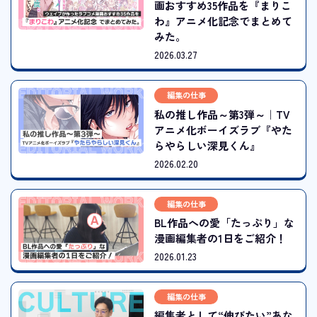
画おすすめ35作品を『まりこ
わ』アニメ化記念でまとめて
みた。
2026.03.27
編集の仕事
私の推し作品～第3弾～｜TV
アニメ化ボーイズラブ『やた
らやらしい深見くん』
2026.02.20
編集の仕事
BL作品への愛「たっぷり」な
漫画編集者の1日をご紹介！
2026.01.23
編集の仕事
編集者として“伸びたい”あな