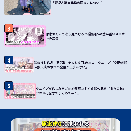
「育児と編集業務の両立」について
3
作家さんってどう見つける？編集者Sの愛が重いスカウ
トの流儀
4
私の推し作品～第2弾～ケモミミTLのニューウェーブ『交配休暇
～獣人夫の本気の発情が止まらない』
5
ウェイブが作ったラブコメ漫画おすすめ35作品を『まりこわ』
アニメ化記念でまとめてみた。