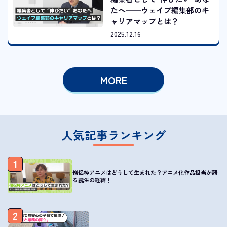
たへ──ウェイブ編集部のキ
ャリアマップとは？
2025.12.16
MORE
人気記事ランキング
1
僧侶枠アニメはどうして生まれた？アニメ化作品担当が語
る誕生の経緯！
2