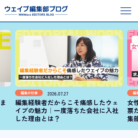
2026.07.27
編集の仕事
編
ま
編集経験者だからこそ痛感したウェ
女
イブの魅力｜一度落ちた会社に入社
票
した理由とは？
集