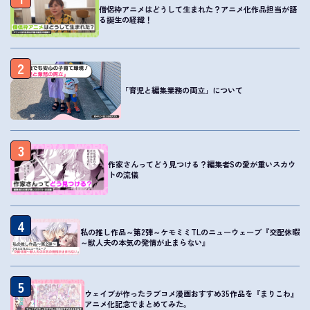
僧侶枠アニメはどうして生まれた？アニメ化作品担当が語
る誕生の経緯！
2
「育児と編集業務の両立」について
3
作家さんってどう見つける？編集者Sの愛が重いスカウ
トの流儀
4
私の推し作品～第2弾～ケモミミTLのニューウェーブ『交配休暇
～獣人夫の本気の発情が止まらない』
5
ウェイブが作ったラブコメ漫画おすすめ35作品を『まりこわ』
アニメ化記念でまとめてみた。