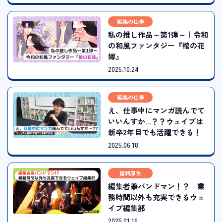
編集の仕事
私の推し作品～第1弾～｜令和
の和風ファンタジー『棺の花
嫁』
2025.10.24
編集の仕事
え、仕事中にマンガ読んでて
いいんすか…？？ウェイブは
新卒2年目でも活躍できる！
2025.06.18
福利厚生
編集者兼バンドマン！？ 業
務時間以外も充実できるウェ
イブ編集部
2025.01.16