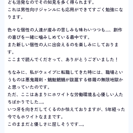
ども活発なのでその知見を多く得られます。
これは男性向けジャンルにも応用ができてすごく勉強にな
ります。
色々な個性の人達が産みの苦しみも味わいつつも…、創作
の喜びを一緒に噛みしめている最中です。
また新しい個性の人に出会えるのを楽しみにしておりま
す。
ここまで読んでくださって、ありがとうございました！
ちなみに、私がウェイブに転職してきた時には、職場とい
うものは悪鬼羅刹・魑魅魍魎が跋扈する修羅の無限地獄か
と思っていたのです。
ただ、ここはあまりにホワイトな労働環境＆心優しい人た
ちばかりでした…。
いつ牙を向きだしてくるのか怯えておりますが、5年経った
今でもホワイトなままです。
このままだと優しさに屈しそうです…。